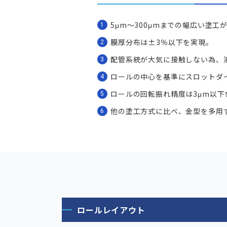
5μm～300μmまでの幅広い塗工
膜厚分布は±3％以下を実現。
配管系統が大気に接触しない為、
ロールの中心を基準にスロットダ
ロールの回転振れ精度は3μm以下
他の塗工方式に比べ、金型を多用
ロールレイアウト