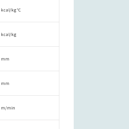
kcal/kg℃
kcal/kg
mm
mm
m/min