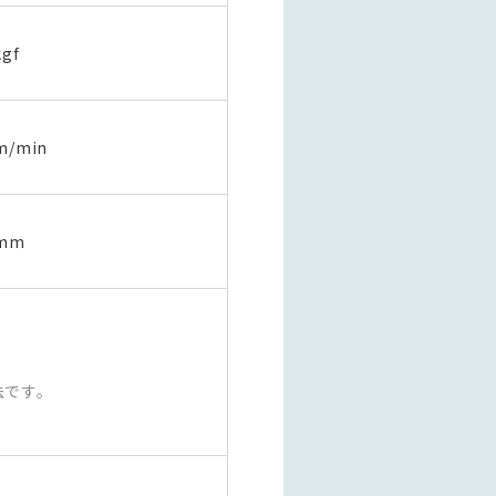
kgf
m/min
mm
法です。