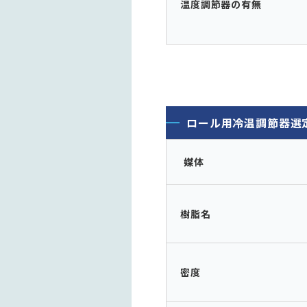
温度調節器の有無
ロール用冷温調節器選
媒体
樹脂名
密度